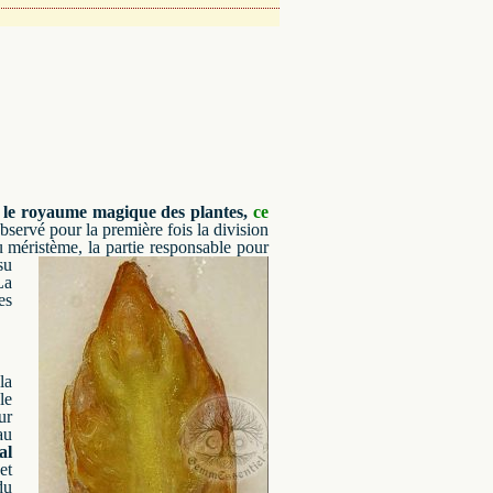
 le royaume magique des plantes,
ce
ervé pour la première fois la division
u méristème, la partie responsable pour
su
La
es
la
le
ur
au
al
et
du