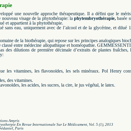
rapie
veloppé une nouvelle approche thérapeutique.
Il a défini que le méri
 nouveau visage de la phytothérapie: la
phytembryothérapie,
basée s
ué et appartient à la phytothérapie.
 sans eau, uniquement avec de l’alcool et de la glycérine, et dilué 1
maine de la biothérapie, qui repose sur les principes analogiques bio
 classé entre médecine allopathique et homéopathie.
GEMMESSENTIEL n
s des dilutions de première décimale d’extraits de plantes fraîches, 
y:
ue les vitamines, les flavonoïdes, les sels minéraux.
Pol Henry cons
des, des vitamines.
avonoïdes, les acides, les sucres, la cire, le jus végétal, le latex.
tions Amyris
otherpie En Revue Internationale Sur Le Médicament, Vol.
5 (1), 2013
rédaniel, Paris