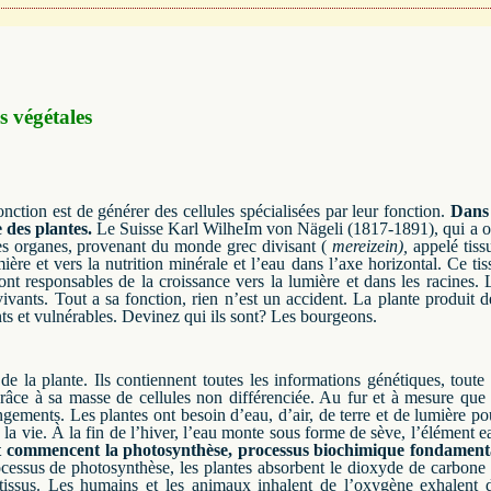
s végétales
onction est de générer des cellules spécialisées par leur fonction.
Dans
 des plantes.
Le Suisse Karl WilheIm von Nägeli (1817-1891), qui a obs
 des organes, provenant du monde grec divisant (
mereizein),
appelé tiss
ière et vers la nutrition minérale et l’eau dans l’axe horizontal.
Ce tis
nt responsables de la croissance vers la lumière et dans les racines.
ivants.
Tout a sa fonction, rien n’est un accident.
La plante produit d
ts et vulnérables.
Devinez qui ils sont?
Les bourgeons
.
e la plante.
Ils contiennent toutes les informations génétiques, toute 
, grâce à sa masse de cellules non différenciée.
Au fur et à mesure que 
angements.
Les plantes ont besoin d’eau, d’air, de terre et de lumière po
 la vie.
À la fin de l’hiver, l’eau monte sous forme de sève, l’élément e
t et commencent la photosynthèse, processus biochimique fondament
essus de photosynthèse, les plantes absorbent le dioxyde de carbone 
tissus. Les humains et les animaux inhalent de l’oxygène exhalent 