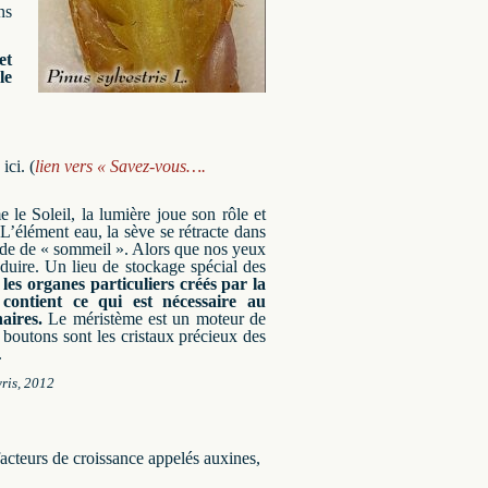
ns
et
le
ici.
(
lien vers « Savez-vous….
le Soleil, la lumière joue son rôle et
L’élément eau, la sève se rétracte dans
iode de « sommeil ».
Alors que nos yeux
duire.
Un lieu de stockage spécial des
 organes particuliers créés par la
contient ce qui est nécessaire au
aires.
Le méristème
est un moteur de
 boutons sont les cristaux précieux des
.
ris, 2012
acteurs de croissance appelés auxines,