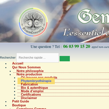
06 03 99 15 20
Une question ? Tel :
appel non-su
Rechercher
Accueil
Qui Nous Sommes
Notre philosophie
Notre production
Où trouver nos produits
Phytembryothérapie
Fabrication
Bio & autenthique
Mode d’emploi
Certifications
Disclaimer
Petit Guide
Boutique
Complexes Gemmo