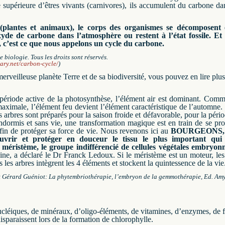
upérieure d’êtres vivants (carnivores), ils accumulent du carbone da
(plantes et animaux), le corps des organismes se décomposent 
yde de carbone dans l’atmosphère ou restent à l’état fossile.
Et 
 c’est ce que nous appelons un cycle du carbone.
e biologie.
Tous les droits sont réservés.
nary.net/carbon-cycle/
)
rveilleuse planète Terre et de sa biodiversité, vous pouvez en lire plus 
période active de la photosynthèse, l’élément air est dominant.
Comme 
 maximale, l’élément feu devient l’élément caractéristique de l’automne.
es arbres sont préparés pour la saison froide et défavorable, pour la pér
ndormis et sans vie, une transformation magique est en train de se pro
fin de protéger sa force de vie.
Nous revenons ici au
BOURGEONS, les
uvrir et protéger en douceur le tissu le plus important qui 
méristème, le groupe indifférencié de cellules végétales embryonn
sine, a déclaré le Dr Franck Ledoux.
Si le méristème est un moteur, les
s les arbres intègrent les 4 éléments et stockent la quintessence de la vie
t Gérard Guéniot: La phytembriothérapie, l’embryon de la gemmothérapie, Ed.
Amy
ucléiques, de minéraux, d’oligo-éléments, de vitamines, d’enzymes, de f
isparaissent lors de la formation de chlorophylle.