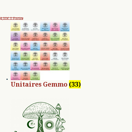
0,00
€
0
Panier
Unitaires Gemmo
(33)