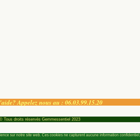
'aide? Appelez nous au : 06.03.99.15.20
© Tous droits réservés Gemmessentiel 2023
rience sur notre site web. Ces cookies ne capturent aucune information confidentie