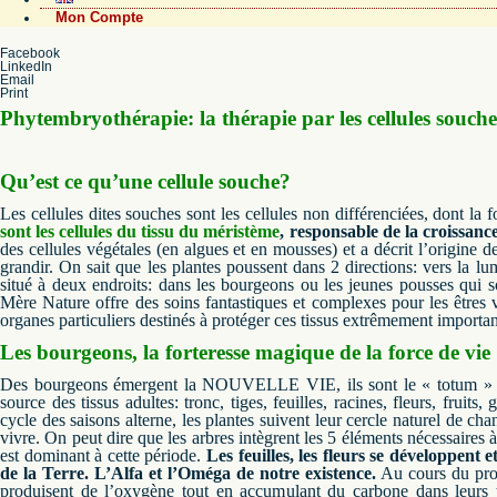
Mon Compte
Facebook
LinkedIn
Email
Print
Phytembryothérapie: la thérapie par les cellules souche
Qu’est ce qu’une cellule souche?
Les cellules dites souches sont les cellules non différenciées, dont la f
sont les cellules du tissu du méristème
, responsable de la croissance
des cellules végétales (en algues et en mousses) et a décrit l’origine
grandir.
On sait que les plantes poussent dans 2 directions: vers la lum
situé à deux endroits: dans les bourgeons ou les jeunes pousses qui so
Mère Nature offre des soins fantastiques et complexes pour les êtres v
organes particuliers destinés à protéger ces tissus extrêmement importan
Les bourgeons, la forteresse magique de la force de vie
Des bourgeons émergent la NOUVELLE VIE, ils sont le « totum » d
source des tissus adultes: tronc, tiges, feuilles, racines, fleurs, fruits
cycle des saisons alterne, les plantes suivent leur cercle naturel de ch
vivre.
On peut dire que les arbres intègrent les 5 éléments nécessaires à
est dominant à cette période.
Les feuilles, les fleurs se développen
de la Terre.
L’Alfa et l’Oméga de notre existence.
Au cours du proc
produisent de l’oxygène tout en accumulant du carbone dans leurs 