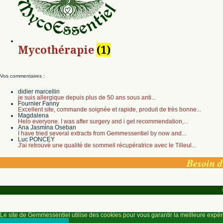
Mycothérapie
(1)
Vos commentaires :
didier marcellin
je suis allergique depuis plus de 50 ans sous anti...
Fournier Fanny
Excellent site, commande soignée et rapide, produit de très bonne...
Magdalena
Helo everyone. I was after surgery and i get recommendation,...
Ana Jasmina Oseban
I have tried several extracts from Gemmessentiel by now and...
Luc PONCEY
J'ai retrouvé une qualité de sommeil récupératrice avec le Tilleul...
Besoin d
Le site de Gemmessentiel utilise des cookies pour vous garantir la meilleure expé