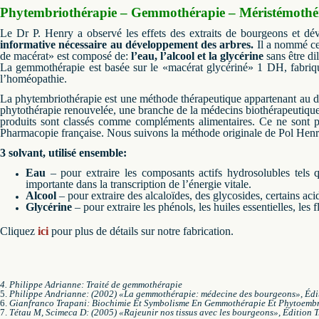
Phytembriothérapie – Gemmothérapie – Méristémothé
Le Dr P. Henry a observé les effets des extraits de bourgeons et dé
informative nécessaire au développement des arbres.
Il a nommé ce
de macérat» est composé de:
l’eau, l’alcool et la glycérine
sans être dil
La gemmothérapie est basée sur le «macérat glycériné» 1 DH, fabriqué
l’homéopathie.
La phytembriothérapie est une méthode thérapeutique appartenant au do
phytothérapie renouvelée, une branche de la médecins biothérapeutique
produits sont classés comme compléments alimentaires.
Ce ne sont pa
Pharmacopie française.
Nous suivons la méthode originale de Pol Henr
3 solvant, utilisé ensemble:
Eau
– pour extraire les composants actifs hydrosolubles tels q
importante dans la transcription de l’énergie vitale.
Alcool
– pour extraire des alcaloïdes, des glycosides, certains aci
Glycérine
– pour extraire les phénols, les huiles essentielles, les fl
Cliquez
ici
pour plus de détails sur notre fabrication.
4. Philippe Adrianne: Traité de gemmothérapie
5.
Philippe Andrianne: (2002) «La gemmothérapie: médecine des bourgeons», Édi
6.
Gianfranco Trapani: Biochimie Et Symbolisme En Gemmothérapie Et Phytoembry
7.
Tétau M, Scimeca D: (2005) «Rajeunir nos tissus avec les bourgeons», Édition T