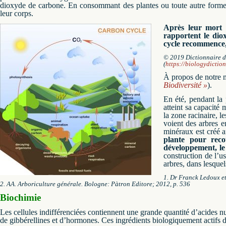
dioxyde de carbone. En consommant des plantes ou toute autre forme s
leur corps.
Après leur mort 
rapportent le diox
cycle recommence,
© 2019 Dictionnaire d
(
https://biologydictio
À propos de notre me
Biodiversité »
).
En été, pendant la 
atteint sa capacité
la zone racinaire, l
voient des arbres e
minéraux est créé a
plante pour reco
développement, le 
construction de l’u
arbres, dans lesquel
1. Dr Franck Ledoux e
2. AA.
Arboriculture générale.
Bologne: Pàtron Editore;
2012, p.
536
Biochimie
Les cellules indifférenciées contiennent une grande quantité d’acides n
de gibbérellines et d’hormones.
Ces ingrédients biologiquement actifs d