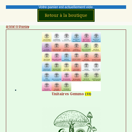
Votre panier est actuellement vide.
Retour à la boutique
0,00
€
0
Panier
Unitaires Gemmo
(33)