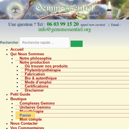
06 03 99 15 20
Une question ? Tel :
appel non-surtaxé
| Email :
info@gemmessentiel.org
Rechercher
Accueil
Qui Nous Sommes
Notre philosophie
Notre production
Où trouver nos produits
Phytembryothérapie
Fabrication
Bio & autenthique
Mode d’emploi
Certifications
Disclaimer
Petit Guide
Boutique
Complexes Gemmo
Unitaires Gemmo
Mycothérapie
Panier
Mon compte
Nous Contacter
Vos Commentaires