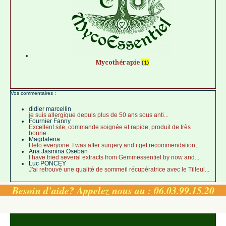
Mycothérapie
(1)
Vos commentaires :
didier marcellin
je suis allergique depuis plus de 50 ans sous anti...
Fournier Fanny
Excellent site, commande soignée et rapide, produit de très
bonne...
Magdalena
Helo everyone. I was after surgery and i get recommendation,...
Ana Jasmina Oseban
I have tried several extracts from Gemmessentiel by now and...
Luc PONCEY
J'ai retrouvé une qualité de sommeil récupératrice avec le Tilleul...
Besoin d'aide? Appelez nous au : 06.03.99.15.20