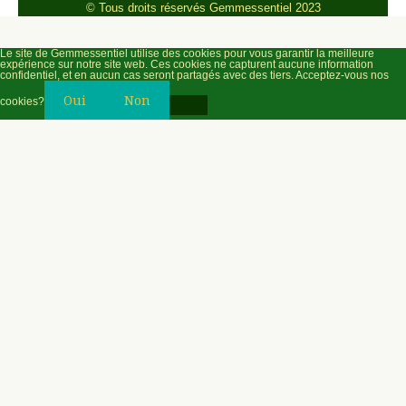
© Tous droits réservés Gemmessentiel 2023
Le site de Gemmessentiel utilise des cookies pour vous garantir la meilleure
expérience sur notre site web. Ces cookies ne capturent aucune information
confidentiel, et en aucun cas seront partagés avec des tiers. Acceptez-vous nos
Oui
Non
cookies?