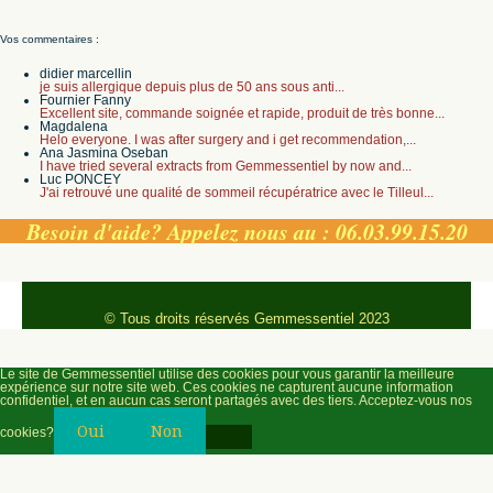
Vos commentaires :
didier marcellin
je suis allergique depuis plus de 50 ans sous anti...
Fournier Fanny
Excellent site, commande soignée et rapide, produit de très bonne...
Magdalena
Helo everyone. I was after surgery and i get recommendation,...
Ana Jasmina Oseban
I have tried several extracts from Gemmessentiel by now and...
Luc PONCEY
J'ai retrouvé une qualité de sommeil récupératrice avec le Tilleul...
Besoin d'aide? Appelez nous au : 06.03.99.15.20
© Tous droits réservés Gemmessentiel 2023
Le site de Gemmessentiel utilise des cookies pour vous garantir la meilleure
expérience sur notre site web. Ces cookies ne capturent aucune information
confidentiel, et en aucun cas seront partagés avec des tiers. Acceptez-vous nos
Oui
Non
cookies?