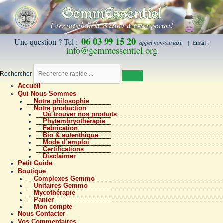
06 03 99 15 20
Une question ? Tel :
appel non-surtaxé
| Email :
info@gemmessentiel.org
Rechercher
Accueil
Qui Nous Sommes
Notre philosophie
Notre production
Où trouver nos produits
Phytembryothérapie
Fabrication
Bio & autenthique
Mode d’emploi
Certifications
Disclaimer
Petit Guide
Boutique
Complexes Gemmo
Unitaires Gemmo
Mycothérapie
Panier
Mon compte
Nous Contacter
Vos Commentaires