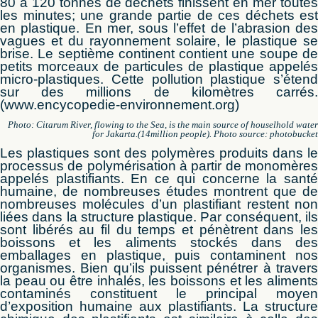
80 à 120 tonnes de déchets finissent en mer toutes
les minutes; une grande partie de ces déchets est
en plastique. En mer, sous l’effet de l’abrasion des
vagues et du rayonnement solaire, le plastique se
brise. Le septième continent contient une soupe de
petits morceaux de particules de plastique appelés
micro-plastiques. Cette pollution plastique s’étend
sur des millions de kilomètres carrés.
(www.encycopedie-environnement.org)
Photo: Citarum River, flowing to the Sea, is the main source of houselhold water
for Jakarta.(14million people). Photo source: photobucket
Les plastiques sont des polymères produits dans le
processus de polymérisation à partir de monomères
appelés plastifiants. En ce qui concerne la santé
humaine, de nombreuses études montrent que de
nombreuses molécules d’un plastifiant restent non
liées dans la structure plastique. Par conséquent, ils
sont libérés au fil du temps et pénètrent dans les
boissons et les aliments stockés dans des
emballages en plastique, puis contaminent nos
organismes. Bien qu’ils puissent pénétrer à travers
la peau ou être inhalés, les boissons et les aliments
contaminés constituent le principal moyen
d’exposition humaine aux plastifiants. La structure