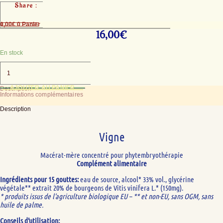
Share :
0,00
€
0
Panier
16,00
€
En stock
quantité
de
Vigne
AJOUTER AU PANIER
Description
Informations complémentaires
Description
Vigne
Macérat-mère concentré pour phytembryothérapie
Complément alimentaire
Ingrédients pour 15 gouttes:
eau de source, alcool* 33% vol., glycérine
végétale** extrait 20% de bourgeons de Vitis vinifera L.* (150mg).
* produits issus de l’agriculture biologique EU –
** et non-EU, sans OGM, sans
huile de palme.
Conseils d’utilisation: