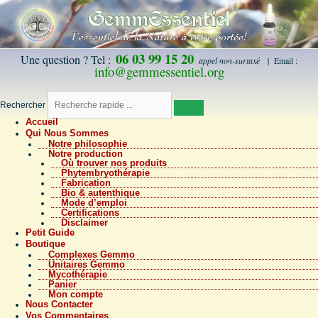
06 03 99 15 20
Une question ? Tel :
appel non-surtaxé
| Email :
info@gemmessentiel.org
Rechercher
Accueil
Qui Nous Sommes
Notre philosophie
Notre production
Où trouver nos produits
Phytembryothérapie
Fabrication
Bio & autenthique
Mode d’emploi
Certifications
Disclaimer
Petit Guide
Boutique
Complexes Gemmo
Unitaires Gemmo
Mycothérapie
Panier
Mon compte
Nous Contacter
Vos Commentaires