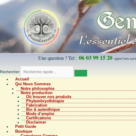
06 03 99 15 20
Une question ? Tel :
appel non-su
Rechercher
Accueil
Qui Nous Sommes
Notre philosophie
Notre production
Où trouver nos produits
Phytembryothérapie
Fabrication
Bio & autenthique
Mode d’emploi
Certifications
Disclaimer
Petit Guide
Boutique
Complexes Gemmo