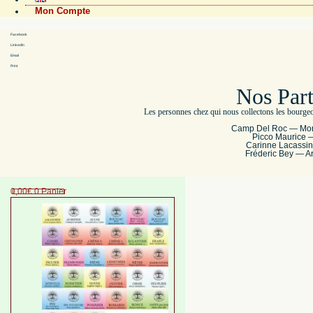
Mon Compte
Facebook
LinkedIn
Email
Print
Nos Part
Les personnes chez qui nous collectons les bourgeon
Camp Del Roc — Mon
Picco Maurice 
Carinne Lacassi
Fréderic Bey — A
0,00
€
0
Panier