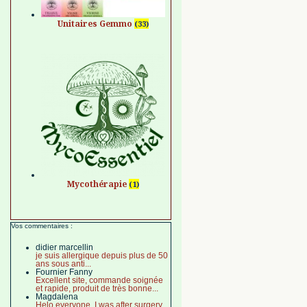
Unitaires Gemmo
(33)
Mycothérapie
(1)
Vos commentaires :
didier marcellin
je suis allergique depuis plus de 50
ans sous anti...
Fournier Fanny
Excellent site, commande soignée
et rapide, produit de très bonne...
Magdalena
Helo everyone. I was after surgery